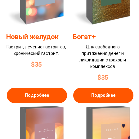
Новый желудок
Богат+
Гастрит, лечение гастритов,
Для свободного
хронический гастрит.
притяжения денег и
ликвидации страхов и
$
35
комплексов
$
35
Подробнее
Подробнее