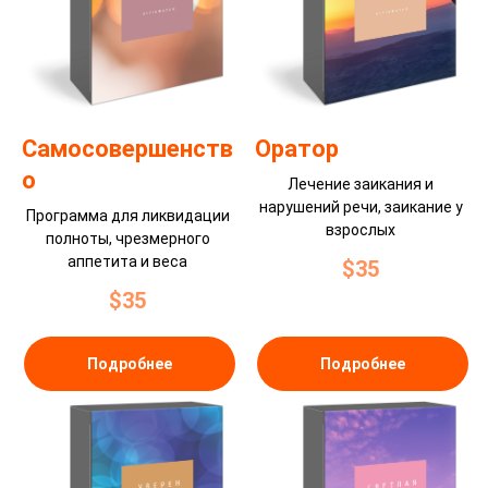
Самосовершенств
Оратор
о
Лечение заикания и
нарушений речи, заикание у
Программа для ликвидации
взрослых
полноты, чрезмерного
аппетита и веса
$
35
$
35
Подробнее
Подробнее